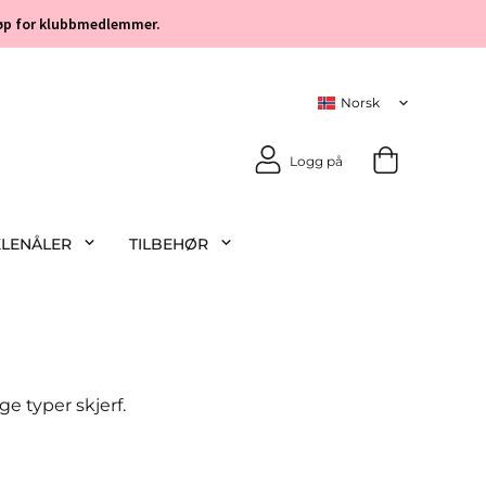
 kjøp for klubbmedlemmer.
Logg på
KLENÅLER
TILBEHØR
ge typer skjerf.