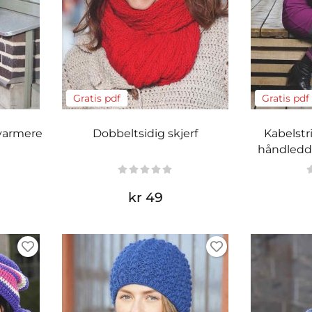
Gratis pdf
Gratis pdf
nvarmere
Dobbeltsidig skjerf
Kabelstr
håndledd
kr 49