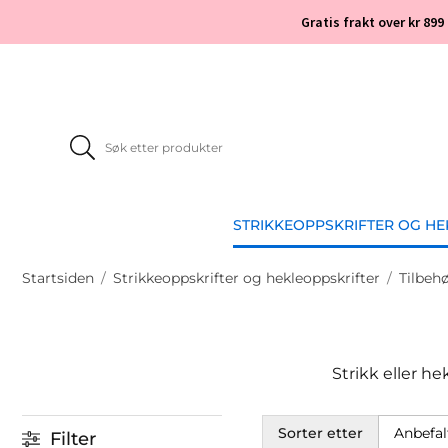
Gratis frakt over kr 899
STRIKKEOPPSKRIFTER OG H
Startsiden
/
Strikkeoppskrifter og hekleoppskrifter
/
Tilbeh
Strikk eller he
Sorter etter
Filter