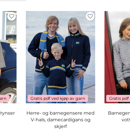
garn
Gratis pdf ved kjøp av garn
Gratis pdf
frynser
Herre- og barnegensere med
Barnegens
V-hals, damecardigans og
vot
skjerf