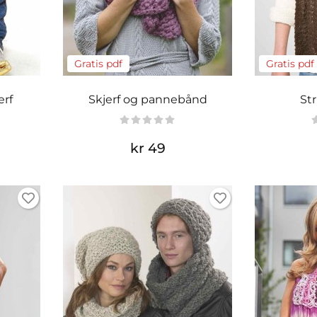
Gratis pdf
Gratis pdf
erf
Skjerf og pannebånd
Str
kr 49