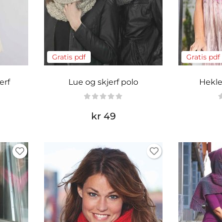
Gratis pdf
Gratis pdf
erf
Lue og skjerf polo
Heklet
kr 49