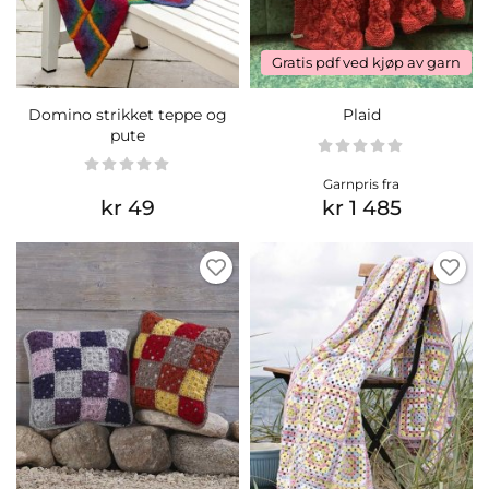
Gratis pdf ved kjøp av garn
Domino strikket teppe og
Plaid
pute
Garnpris fra
kr 49
kr 1 485