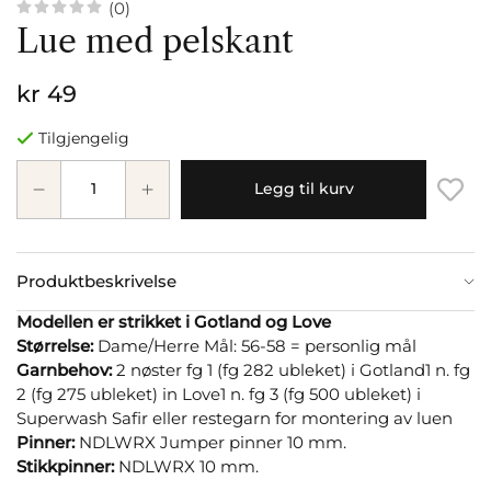
(0)
Lue med pelskant
kr 49
Tilgjengelig
Legg til kurv
Produktbeskrivelse
Modellen er strikket i Gotland og Love
Størrelse:
Dame/Herre Mål: 56-58 = personlig mål
Garnbehov:
2 nøster fg 1 (fg 282 ubleket) i Gotland1 n. fg
2 (fg 275 ubleket) in Love1 n. fg 3 (fg 500 ubleket) i
Superwash Safir eller restegarn for montering av luen
Pinner:
NDLWRX Jumper pinner 10 mm.
Stikkpinner:
NDLWRX 10 mm.