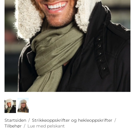
Startsiden
/
Strikkeoppskrifter og hekleoppskrifter
/
Tilbehør
/
Lue med pelskant