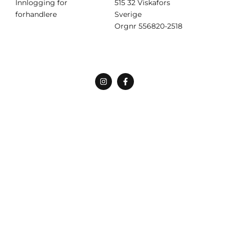
Innlogging for
515 32 Viskafors
forhandlere
Sverige
Orgnr
556820-2518