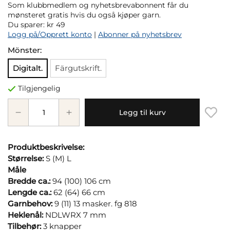
Som klubbmedlem og nyhetsbrevabonnent får du
mønsteret gratis hvis du også kjøper garn.
Du sparer:
kr 49
Logg på/Opprett konto
|
Abonner på nyhetsbrev
Mönster:
Digitalt.
Färgutskrift.
Tilgjengelig
Legg til kurv
Produktbeskrivelse:
Størrelse:
S (M) L
Måle
Bredde ca.:
94 (100) 106 cm
Lengde ca.:
62 (64) 66 cm
Garnbehov:
9 (11) 13 masker. fg 818
Heklenål:
NDLWRX 7 mm
Tilbehør:
3 knapper