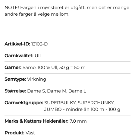
NOTE! Fargen i mønsteret er utgått, men det er mange
andre farger å velge mellom.
Artikkel-ID:
13103-D
Garnkvalitet:
Ull
Garner:
Samo, 100 % Ull, 50 g = 50 m
Sømtype:
Virkning
Størrelse:
Dame S,
Dame M,
Dame L
Garnvektgruppe:
SUPERBULKY, SUPERCHUNKY,
JUMBO - mindre än 100 m - 100 g
Marks & Kattens Heklenåler:
7.0 mm
Produkt:
Väst