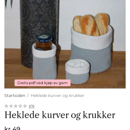
Gratis pdf ved kjøp av garn
Startsiden
/
Heklede kurver og krukker
(0)
Heklede kurver og krukker
kr 49