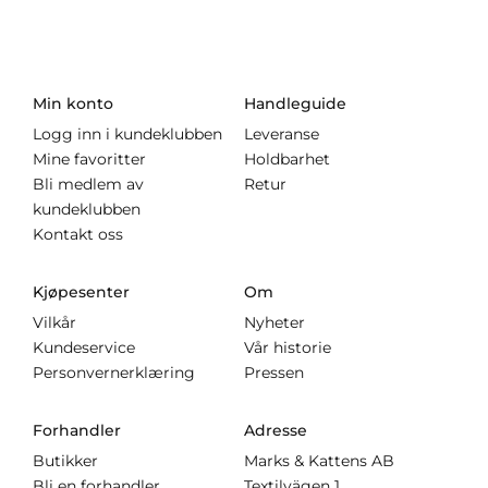
Min konto
Handleguide
Logg inn i kundeklubben
Leveranse
Mine favoritter
Holdbarhet
Bli medlem av
Retur
kundeklubben
Kontakt oss
Kjøpesenter
Om
Vilkår
Nyheter
Kundeservice
Vår historie
Personvernerklæring
Pressen
Forhandler
Adresse
Butikker
Marks & Kattens AB
Bli en forhandler
Textilvägen 1