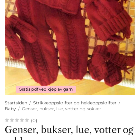
Gratis pdf ved kjøp av garn
Startsiden
/
Strikkeoppskrifter og hekleoppskrifter
/
Baby
/
Genser, bukser, lue, votter og sokker
(0)
Genser, bukser, lue, votter og