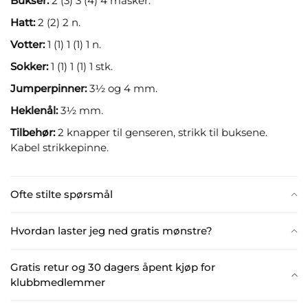
Bukser:
2 (3) 3 (4) 4 masker.
Hatt:
2 (2) 2 n.
Votter:
1 (1) 1 (1) 1 n.
Sokker:
1 (1) 1 (1) 1 stk.
Jumperpinner:
3½ og 4 mm.
Heklenål:
3½ mm.
Tilbehør:
2 knapper til genseren, strikk til buksene.
Kabel strikkepinne.
Ofte stilte spørsmål
Hvordan laster jeg ned gratis mønstre?
Gratis retur og 30 dagers åpent kjøp for
klubbmedlemmer