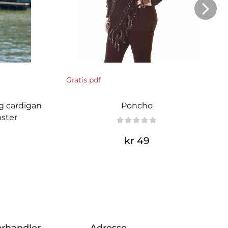
Gratis pdf
og cardigan
Poncho
ster
kr 49
orhandler
Adresse