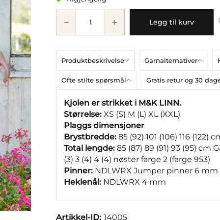
Legg til kurv
Produktbeskrivelse
Garnalternativer
Ofte stilte spørsmål
Gratis retur og 30 da
Kjolen er strikket i M&K LINN.
Størrelse:
XS (S) M (L) XL (XXL)
Plaggs dimensjoner
Brystbredde:
85 (92) 101 (106) 116 (122) c
Total lengde:
85 (87) 89 (91) 93 (95) cm Ga
(3) 3 (4) 4 (4) nøster farge 2 (farge 953)
Pinner:
NDLWRX Jumper pinner 6 mm
Heklenål:
NDLWRX 4 mm
Artikkel-ID:
14005