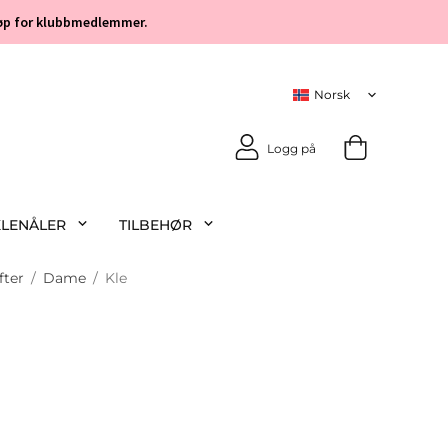
 kjøp for klubbmedlemmer.
Logg på
KLENÅLER
TILBEHØR
fter
/
Dame
/
Kle