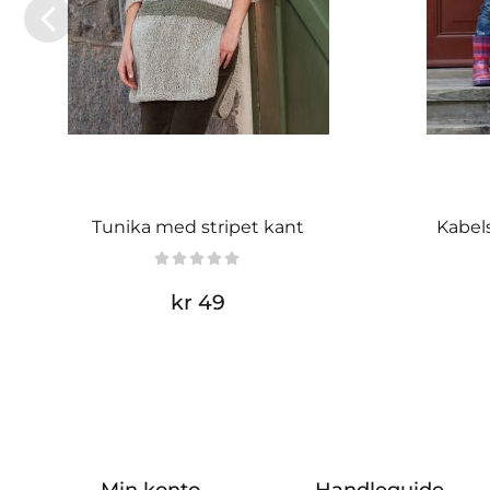
Tunika med stripet kant
Kabels
kr 49
Min konto
Handleguide