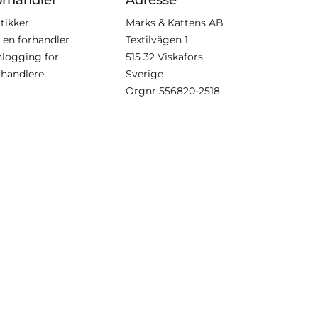
tikker
Marks & Kattens AB
i en forhandler
Textilvägen 1
nlogging for
515 32 Viskafors
rhandlere
Sverige
Orgnr
556820-2518