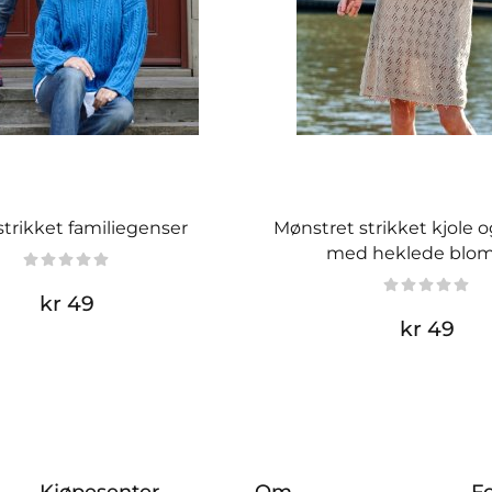
trikket familiegenser
Mønstret strikket kjole 
med heklede blom
kr 49
kr 49
Kjøpesenter
Om
F