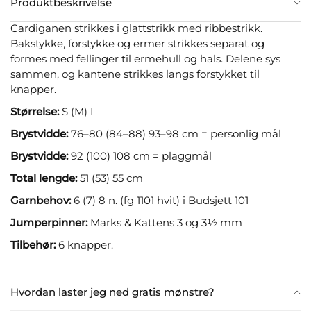
Produktbeskrivelse
Cardiganen strikkes i glattstrikk med ribbestrikk.
Bakstykke, forstykke og ermer strikkes separat og
formes med fellinger til ermehull og hals. Delene sys
sammen, og kantene strikkes langs forstykket til
knapper.
Størrelse:
S (M) L
Brystvidde:
76–80 (84–88) 93–98 cm = personlig mål
Brystvidde:
92 (100) 108 cm = plaggmål
Total lengde:
51 (53) 55 cm
Garnbehov:
6 (7) 8 n. (fg 1101 hvit) i Budsjett 101
Jumperpinner:
Marks & Kattens 3 og 3½ mm
Tilbehør:
6 knapper.
Hvordan laster jeg ned gratis mønstre?