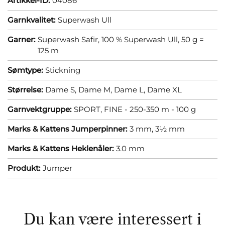
Artikkel-ID:
04086
Garnkvalitet:
Superwash Ull
Garner:
Superwash Safir, 100 % Superwash Ull, 50 g =
125 m
Sømtype:
Stickning
Størrelse:
Dame S,
Dame M,
Dame L,
Dame XL
Garnvektgruppe:
SPORT, FINE - 250-350 m - 100 g
Marks & Kattens Jumperpinner:
3 mm,
3½ mm
Marks & Kattens Heklenåler:
3.0 mm
Produkt:
Jumper
Du kan være interessert i