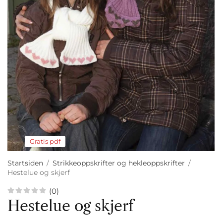
Gratis pdf
Startsiden
/
Strikkeoppskrifter og hekleoppskrifter
/
Hestelue og skjerf
(0)
Hestelue og skjerf