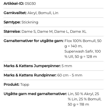
Artikkel-ID:
05030
Garnkvalitet:
Akryl,
Bomull,
Lin
Sømtype:
Stickning
Størrelse:
Dame S,
Dame M,
Dame L,
Dame XL
Garnalternativer for utgåtte garn:
Flox 100% Bomull, 50
g = 140 m,
Superwash Safir, 100
% Ull, 50 g = 128 m
Marks & Kattens Jumperpinner:
5 mm
Marks & Kattens Rundpinner:
60 cm - 5 mm
Produkt:
Topp
Utgåtte garn med garnalternativer:
Lin, 50 % Akryl, 25
% Lin, 25 % Bomull,
50 g = 118 m