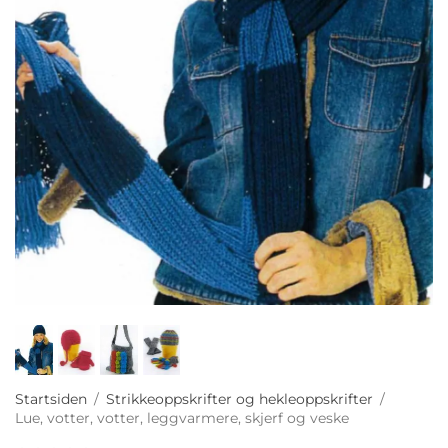
Startsiden
/
Strikkeoppskrifter og hekleoppskrifter
/
Lue, votter, votter, leggvarmere, skjerf og veske