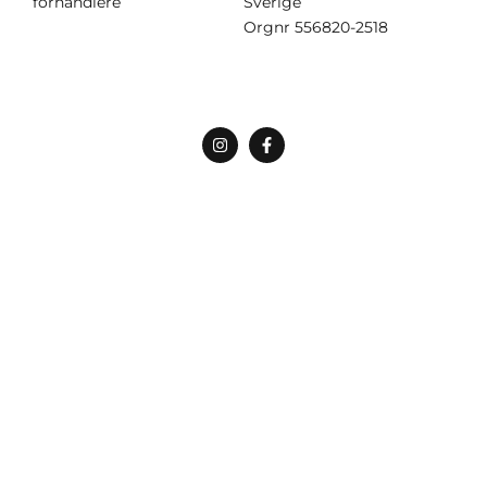
forhandlere
Sverige
Orgnr
556820-2518