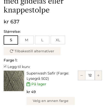
med glidelås eller
knappestolpe
kr 637
Størrelse:
S
M
L
XL
Tilbakestill alternativer
Farge 1:
Legg til kurv
Superwash Safir (Farge:
Lysegrå 502)
På lager
kr 49
Velg en annen farge