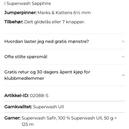
i Superwash Sapphire
Jumperpinner:
Marks & Kattens 6½ mm
Tilbehør:
Delt glidelås eller 7 knapper.
Hvordan laster jeg ned gratis mønstre?
Ofte stilte spørsmål
Gratis retur og 30 dagers åpent kjøp for
klubbmedlemmer
Artikkel-ID:
02088-S
Garnkvalitet:
Superwash Ull
Garner:
Superwash Safir, 100 % Superwash Ull, 50 g =
125 m