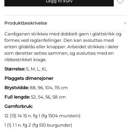
Legg til kurv
Produktbeskrivelse
Cardiganen strikkes med dobbelt garn i glattstrikk og
formes ved raglanfellinger. Den kan avsluttes med
enten glidelås eller knapper. Arbeidet strikkes i deler
som deretter settes sammen, og avsluttes med en
ribbestrikket krage.
Størrelse:
S, M, L, XL
Plaggets dimensjoner
Brystvidde:
88, 96, 104, 115 cm
Full lengde:
52, 54, 56, 58 cm
Garnforbruk:
12 (13) 14 15 n. fg 1 (fg 1504 murstein)
1 (1) 1 1 n. fg 2 (fg 510 burgunder)