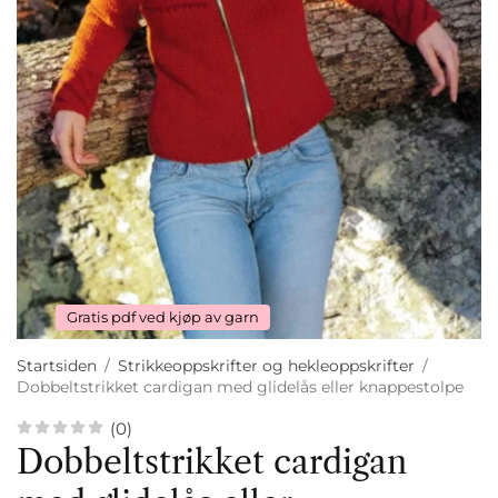
Gratis pdf ved kjøp av garn
Startsiden
/
Strikkeoppskrifter og hekleoppskrifter
/
Dobbeltstrikket cardigan med glidelås eller knappestolpe
(0)
Dobbeltstrikket cardigan