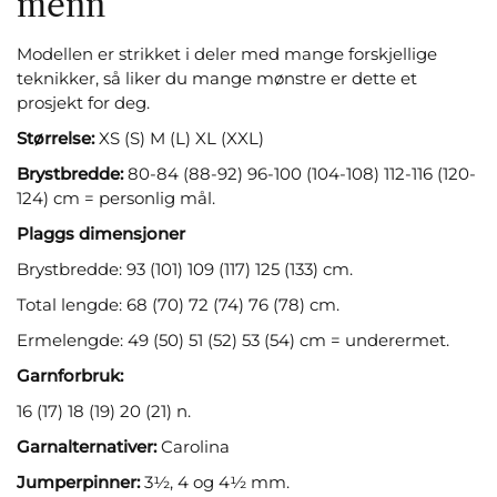
menn
Modellen er strikket i deler med mange forskjellige
teknikker, så liker du mange mønstre er dette et
prosjekt for deg.
Størrelse:
XS (S) M (L) XL (XXL)
Brystbredde:
80-84 (88-92) 96-100 (104-108) 112-116 (120-
124) cm = personlig mål.
Plaggs dimensjoner
Brystbredde: 93 (101) 109 (117) 125 (133) cm.
Total lengde: 68 (70) 72 (74) 76 (78) cm.
Ermelengde: 49 (50) 51 (52) 53 (54) cm = underermet.
Garnforbruk:
16 (17) 18 (19) 20 (21) n.
Garnalternativer:
Carolina
Jumperpinner:
3½, 4 og 4½ mm.